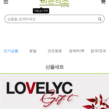
로그인
회원가입
주문조회
마이페이지
적립금+쿠폰
인기상품
분말
건조원료
정제/티백
잡곡/견과
선물세트