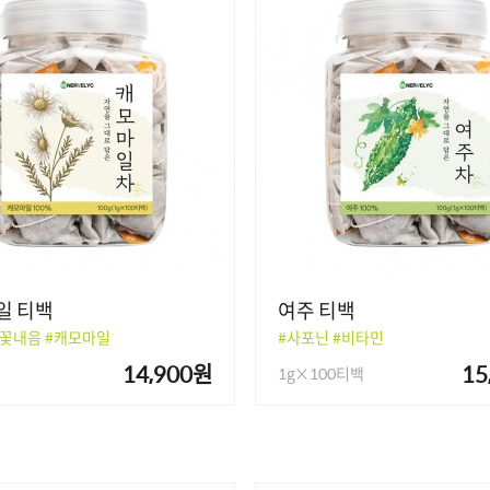
일 티백
여주 티백
_꽃내음 #캐모마일
#사포닌 #비타민
14,900원
15
1g×100티백