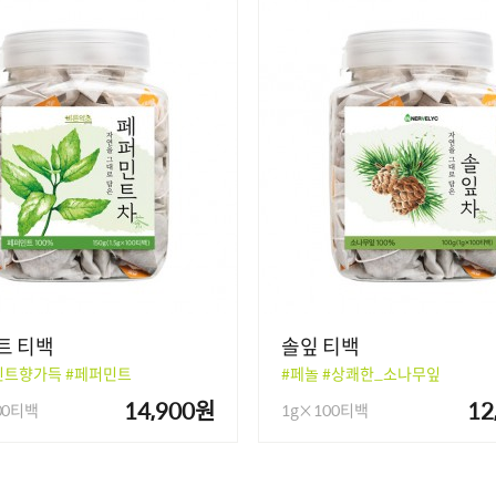
트 티백
솔잎 티백
민트향가득 #페퍼민트
#페놀 #상쾌한_소나무잎
14,900원
12
00티백
1g×100티백