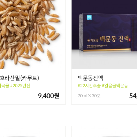
 호라산밀(카무트)
맥문동진액
곡물 #2025년산
#22시간추출 #얼음골맥문동
9,400원
54
70ml×30포