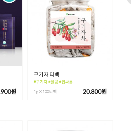
구기자 티백
#구기자 #달콤 #쌉싸름
,900원
20,800원
1g×100티백