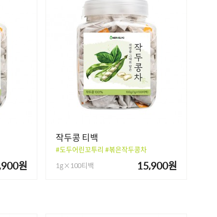
작두콩 티백
#도두어린꼬투리 #볶은작두콩차
,900원
15,900원
1g×100티백