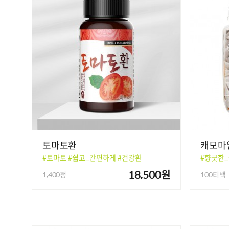
토마토환
캐모마
#토마토 #쉽고_간편하게 #건강환
#향긋한
18,500원
1,400정
100티백