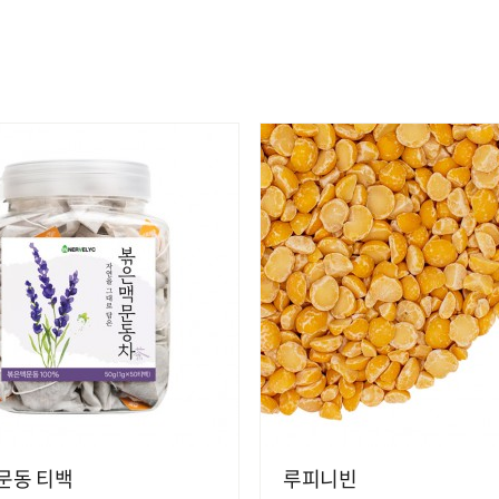
문동 티백
루피니빈