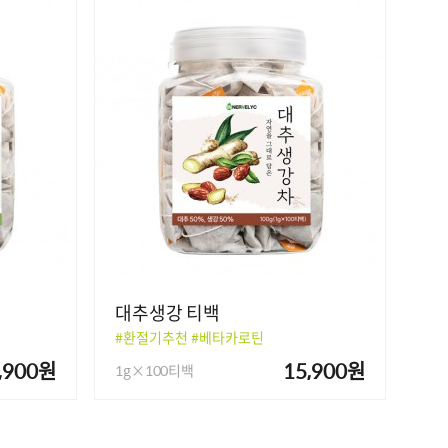
대추생강 티백
#환절기추천 #베타카로틴
,900원
15,900원
1g×100티백