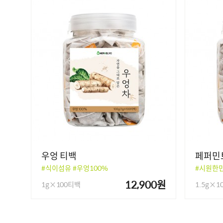
우엉 티백
페퍼민
#식이섬유 #우엉100%
#시원한
12,900원
1g×100티백
1.5g×1