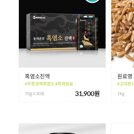
흑염소진액
원료명
#무항생제흑염소 #특허원료
#고대원시
31,900원
70g×30포
1kg