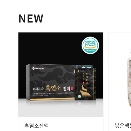
NEW
흑염소진액
볶은맥